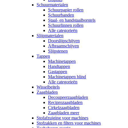
Schuurmaterialen
Schuurpapier rollen
Schuurbanden
Staal- en handstaalborstels
Schuurlinnen rollen
Alle categorieën
Slijpmaterialen
Doorslijpschijven
Afbraamschijven
Slijpstenen
Tappen
Machinetappen
Handtappen
Gastappen
Machinetappen blind
Alle categorieën
Wisselbeitels
Zaagbladen
Decoupeerzaagbladen
Reciprozaagbladen
Cirkelzaagbladen
Zaagbladen meer
Stofafzuiging voor machines
Stofzakken en filters voor machines