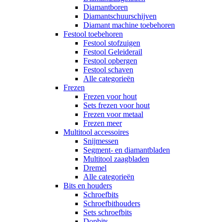
Diamantboren
Diamantschuurschijven
Diamant machine toebehoren
Festool toebehoren
Festool stofzuigen
Festool Geleiderail
Festool opbergen
Festool schaven
Alle categorieën
Frezen
Frezen voor hout
Sets frezen voor hout
Frezen voor metaal
Frezen meer
Multitool accessoires
Snijmessen
Segment- en diamantbladen
Multitool zaagbladen
Dremel
Alle categorieën
Bits en houders
Schroefbits
Schroefbithouders
Sets schroefbits
Dopbits