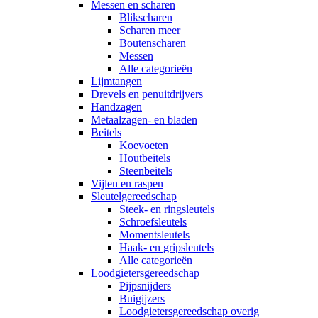
Messen en scharen
Blikscharen
Scharen meer
Boutenscharen
Messen
Alle categorieën
Lijmtangen
Drevels en penuitdrijvers
Handzagen
Metaalzagen- en bladen
Beitels
Koevoeten
Houtbeitels
Steenbeitels
Vijlen en raspen
Sleutelgereedschap
Steek- en ringsleutels
Schroefsleutels
Momentsleutels
Haak- en gripsleutels
Alle categorieën
Loodgietersgereedschap
Pijpsnijders
Buigijzers
Loodgietersgereedschap overig