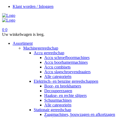
Klant worden / Inloggen
0
0
Uw winkelwagen is leeg.
Assortiment
Machinegereedschap
Accu gereedschap
Accu schroefboormachines
Accu boorhamermachines
Accu combisets
Accu slagschroevendraaiers
Alle categorieën
Elektrisch- en benzine gereedschappen
Boor- en breekhamers
Decoupeerzagen
Haakse- en rechte slijpers
Schuurmachines
Alle categorieën
Stationair gereedschap
Zaagmachines, bouwzagen en afkortzagen