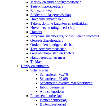
Metsel- en stukadoorsgereedschap
Tegelknippers/leggers
Bankschroeven
Soldeer- en lasgereedschap
Dakdekkersmaterialen
Takels, domme krachten en potkrikken
Hoveniers en tuingereedschap
Hamers
Jerrycans, maatbekers, oliespuiten en trechters
Gereedschapshouders
Onderdelen handgereedschap
Tegelzettersgereedschap
Gereedschapkisten en koffers
Handgereedschap meer
Trekkers
Hang- en sluitwerk
Scharnieren
Scharnieren 76x76
Scharnieren 89x89
Scharnieren overige maatvoeringen
Inboorpaumelles
Alle categorieën
Raam- en deurbeslag
Binnendeurbeslag
Buitendeurbeslag