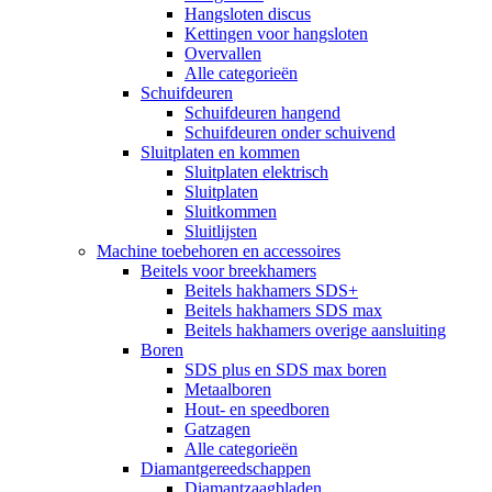
Hangsloten discus
Kettingen voor hangsloten
Overvallen
Alle categorieën
Schuifdeuren
Schuifdeuren hangend
Schuifdeuren onder schuivend
Sluitplaten en kommen
Sluitplaten elektrisch
Sluitplaten
Sluitkommen
Sluitlijsten
Machine toebehoren en accessoires
Beitels voor breekhamers
Beitels hakhamers SDS+
Beitels hakhamers SDS max
Beitels hakhamers overige aansluiting
Boren
SDS plus en SDS max boren
Metaalboren
Hout- en speedboren
Gatzagen
Alle categorieën
Diamantgereedschappen
Diamantzaagbladen