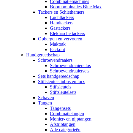
Combinatiemachines
Boorcombinaties Blue Max
Tackers en Schiethamers
Luchttackers
Handtackers
Gastackers
Elektrische tackers
Opbergen en vervoeren
Maktrak
Packout
Handgereedschap
Schroevendraaiers
Schroevendraaiers los
Schroevendraaiersets
Sets handgereedschap
Stiftsleutels inbus en torx
Stiftsleutels
Stiftsleutelsets
Schaven
Tangen
Tangensets
Combinatietangen
Monier- en nijptangen
Afstriptangen
Alle categorieën