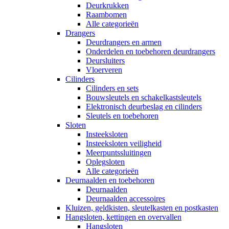
Deurkrukken
Raambomen
Alle categorieën
Drangers
Deurdrangers en armen
Onderdelen en toebehoren deurdrangers
Deursluiters
Vloerveren
Cilinders
Cilinders en sets
Bouwsleutels en schakelkastsleutels
Elektronisch deurbeslag en cilinders
Sleutels en toebehoren
Sloten
Insteeksloten
Insteeksloten veiligheid
Meerpuntssluitingen
Oplegsloten
Alle categorieën
Deurnaalden en toebehoren
Deurnaalden
Deurnaalden accessoires
Kluizen, geldkisten, sleutelkasten en postkasten
Hangsloten, kettingen en overvallen
Hangsloten