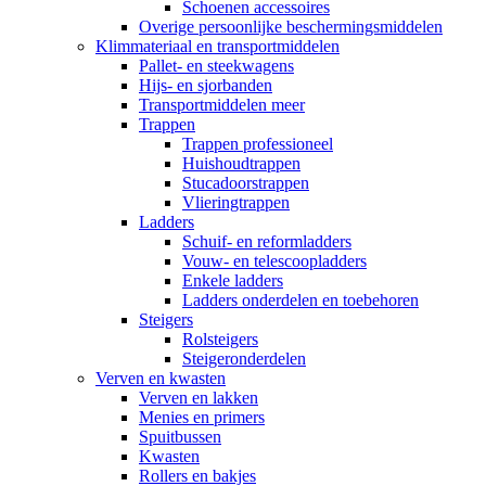
Schoenen accessoires
Overige persoonlijke beschermingsmiddelen
Klimmateriaal en transportmiddelen
Pallet- en steekwagens
Hijs- en sjorbanden
Transportmiddelen meer
Trappen
Trappen professioneel
Huishoudtrappen
Stucadoorstrappen
Vlieringtrappen
Ladders
Schuif- en reformladders
Vouw- en telescoopladders
Enkele ladders
Ladders onderdelen en toebehoren
Steigers
Rolsteigers
Steigeronderdelen
Verven en kwasten
Verven en lakken
Menies en primers
Spuitbussen
Kwasten
Rollers en bakjes