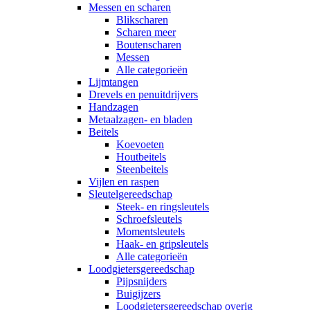
Messen en scharen
Blikscharen
Scharen meer
Boutenscharen
Messen
Alle categorieën
Lijmtangen
Drevels en penuitdrijvers
Handzagen
Metaalzagen- en bladen
Beitels
Koevoeten
Houtbeitels
Steenbeitels
Vijlen en raspen
Sleutelgereedschap
Steek- en ringsleutels
Schroefsleutels
Momentsleutels
Haak- en gripsleutels
Alle categorieën
Loodgietersgereedschap
Pijpsnijders
Buigijzers
Loodgietersgereedschap overig