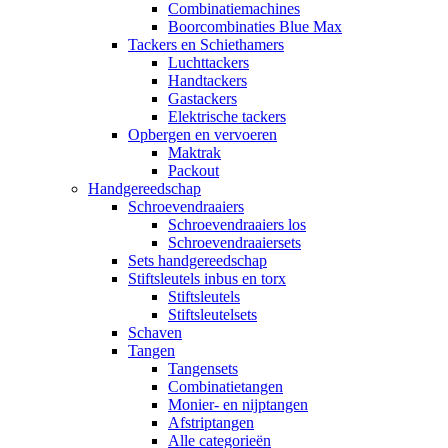
Combinatiemachines
Boorcombinaties Blue Max
Tackers en Schiethamers
Luchttackers
Handtackers
Gastackers
Elektrische tackers
Opbergen en vervoeren
Maktrak
Packout
Handgereedschap
Schroevendraaiers
Schroevendraaiers los
Schroevendraaiersets
Sets handgereedschap
Stiftsleutels inbus en torx
Stiftsleutels
Stiftsleutelsets
Schaven
Tangen
Tangensets
Combinatietangen
Monier- en nijptangen
Afstriptangen
Alle categorieën