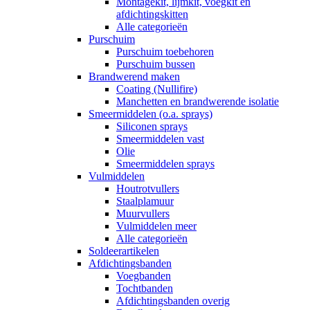
Montagekit, lijmkit, voegkit en
afdichtingskitten
Alle categorieën
Purschuim
Purschuim toebehoren
Purschuim bussen
Brandwerend maken
Coating (Nullifire)
Manchetten en brandwerende isolatie
Smeermiddelen (o.a. sprays)
Siliconen sprays
Smeermiddelen vast
Olie
Smeermiddelen sprays
Vulmiddelen
Houtrotvullers
Staalplamuur
Muurvullers
Vulmiddelen meer
Alle categorieën
Soldeerartikelen
Afdichtingsbanden
Voegbanden
Tochtbanden
Afdichtingsbanden overig