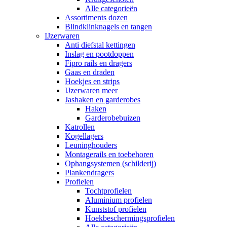
Alle categorieën
Assortiments dozen
Blindklinknagels en tangen
IJzerwaren
Anti diefstal kettingen
Inslag en pootdoppen
Fipro rails en dragers
Gaas en draden
Hoekjes en strips
IJzerwaren meer
Jashaken en garderobes
Haken
Garderobebuizen
Katrollen
Kogellagers
Leuninghouders
Montagerails en toebehoren
Ophangsystemen (schilderij)
Plankendragers
Profielen
Tochtprofielen
Aluminium profielen
Kunststof profielen
Hoekbeschermingsprofielen