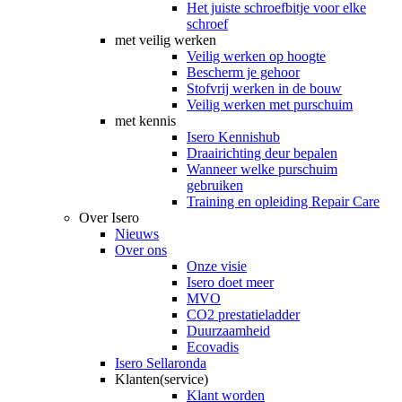
Het juiste schroefbitje voor elke
schroef
met veilig werken
Veilig werken op hoogte
Bescherm je gehoor
Stofvrij werken in de bouw
Veilig werken met purschuim
met kennis
Isero Kennishub
Draairichting deur bepalen
Wanneer welke purschuim
gebruiken
Training en opleiding Repair Care
Over Isero
Nieuws
Over ons
Onze visie
Isero doet meer
MVO
CO2 prestatieladder
Duurzaamheid
Ecovadis
Isero Sellaronda
Klanten(service)
Klant worden