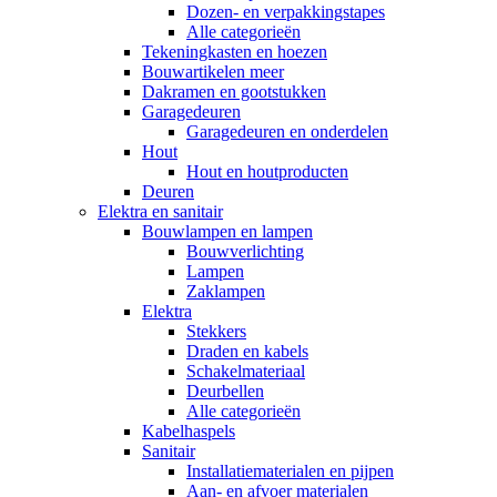
Dozen- en verpakkingstapes
Alle categorieën
Tekeningkasten en hoezen
Bouwartikelen meer
Dakramen en gootstukken
Garagedeuren
Garagedeuren en onderdelen
Hout
Hout en houtproducten
Deuren
Elektra en sanitair
Bouwlampen en lampen
Bouwverlichting
Lampen
Zaklampen
Elektra
Stekkers
Draden en kabels
Schakelmateriaal
Deurbellen
Alle categorieën
Kabelhaspels
Sanitair
Installatiematerialen en pijpen
Aan- en afvoer materialen