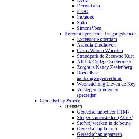
DOM
Dormakaba
iLOQ
Intratone
Salto
SimonsVoss
Referentieprojecten Toegangsbeheer
Excelsior Rotterdam
Asendia Eindhoven
Cazas Wonen Woerden
Strandpark de Zeeuwse Kust
Alfrink College Zoetermeer
Zorghuis Nancy Zeelenberg
Boedelbak
aanhangwagenverhuur
Woonstichting Lieven de Key
Verstegen kruiden en
specerijen
Gereedschap &méér
Diensten
Gereedschapbeheer (ITM)
Steiger samenstellen (Altrex)
Stofvrij werken in de bouw
Gereedschap keuren
Gereedschap repareren