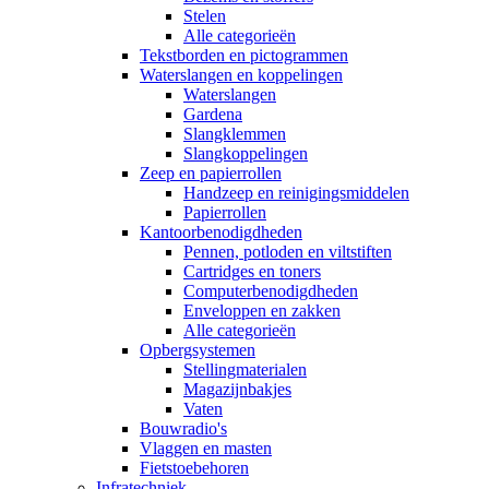
Stelen
Alle categorieën
Tekstborden en pictogrammen
Waterslangen en koppelingen
Waterslangen
Gardena
Slangklemmen
Slangkoppelingen
Zeep en papierrollen
Handzeep en reinigingsmiddelen
Papierrollen
Kantoorbenodigdheden
Pennen, potloden en viltstiften
Cartridges en toners
Computerbenodigdheden
Enveloppen en zakken
Alle categorieën
Opbergsystemen
Stellingmaterialen
Magazijnbakjes
Vaten
Bouwradio's
Vlaggen en masten
Fietstoebehoren
Infratechniek