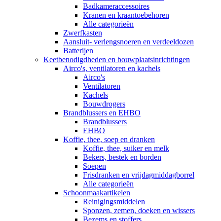
Badkameraccessoires
Kranen en kraantoebehoren
Alle categorieën
Zwerfkasten
Aansluit- verlengsnoeren en verdeeldozen
Batterijen
Keetbenodigdheden en bouwplaatsinrichtingen
Airco's, ventilatoren en kachels
Airco's
Ventilatoren
Kachels
Bouwdrogers
Brandblussers en EHBO
Brandblussers
EHBO
Koffie, thee, soep en dranken
Koffie, thee, suiker en melk
Bekers, bestek en borden
Soepen
Frisdranken en vrijdagmiddagborrel
Alle categorieën
Schoonmaakartikelen
Reinigingsmiddelen
Sponzen, zemen, doeken en wissers
Bezems en stoffers