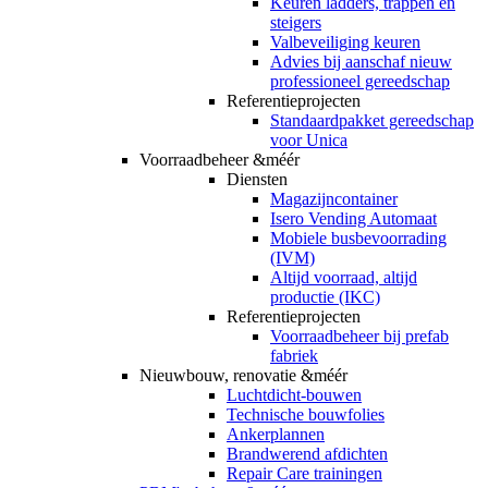
Keuren ladders, trappen en
steigers
Valbeveiliging keuren
Advies bij aanschaf nieuw
professioneel gereedschap
Referentieprojecten
Standaardpakket gereedschap
voor Unica
Voorraadbeheer &méér
Diensten
Magazijncontainer
Isero Vending Automaat
Mobiele busbevoorrading
(IVM)
Altijd voorraad, altijd
productie (IKC)
Referentieprojecten
Voorraadbeheer bij prefab
fabriek
Nieuwbouw, renovatie &méér
Luchtdicht-bouwen
Technische bouwfolies
Ankerplannen
Brandwerend afdichten
Repair Care trainingen