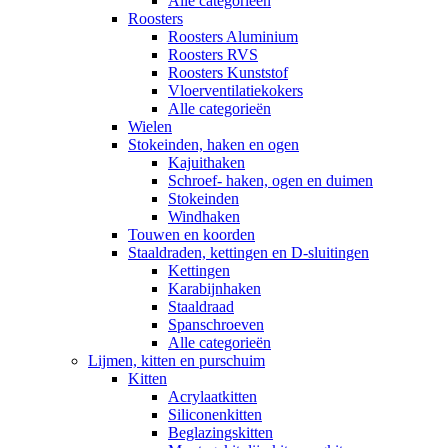
Alle categorieën
Roosters
Roosters Aluminium
Roosters RVS
Roosters Kunststof
Vloerventilatiekokers
Alle categorieën
Wielen
Stokeinden, haken en ogen
Kajuithaken
Schroef- haken, ogen en duimen
Stokeinden
Windhaken
Touwen en koorden
Staaldraden, kettingen en D-sluitingen
Kettingen
Karabijnhaken
Staaldraad
Spanschroeven
Alle categorieën
Lijmen, kitten en purschuim
Kitten
Acrylaatkitten
Siliconenkitten
Beglazingskitten