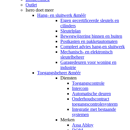
Outlet
Isero doet meer
Hang- en sluitwerk &méér
Eigen gecertificeerde sleutels en
cilinders
Sleutelplan
Bewegwijzering binnen en buiten
Postkasten en pakketautomaten
Compleet advies hang-en sluitwerk
Mechanisch- en elektronisch
sleutelbeheer
Garagedeuren voor woning en
industrie
Toegangsbeheer &méér
Diensten
Toegangscontrole
Intercom
Automatische deuren
Onderhoudscontract
toegangscontrolesysteem
Integratie met bestaande
systemen
Merken
Assa Abloy