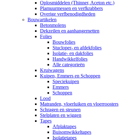
Oplosmiddelen (Thinner, Aceton etc.)
Plamuurmessen en verfkrabbers
Overige verfbenodigdheden
Bouwartikelen
Betonmolens
Dekzeilen en aanhangernetten
Folies
Bouwfolies
Stucloper- en afdekfolies
Isolatie- en dakfolies
Handwikkelfolies
Alle categorieën
Kruiwagens
Kuipen, Emmers en Schoppen
Speciekuipen
Emmers
Schoppen
Lood
Matranden, vloerluiken en vloerroosters
Schragen en steunen
Stelplaten en wiggen
Tapes
Afplaktapes
Buisomwikkeltapes
Isolatietapes