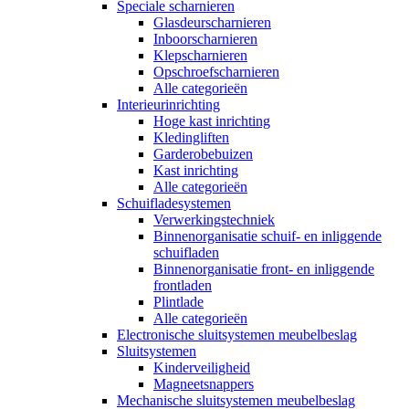
Speciale scharnieren
Glasdeurscharnieren
Inboorscharnieren
Klepscharnieren
Opschroefscharnieren
Alle categorieën
Interieurinrichting
Hoge kast inrichting
Kledingliften
Garderobebuizen
Kast inrichting
Alle categorieën
Schuifladesystemen
Verwerkingstechniek
Binnenorganisatie schuif- en inliggende
schuifladen
Binnenorganisatie front- en inliggende
frontladen
Plintlade
Alle categorieën
Electronische sluitsystemen meubelbeslag
Sluitsystemen
Kinderveiligheid
Magneetsnappers
Mechanische sluitsystemen meubelbeslag