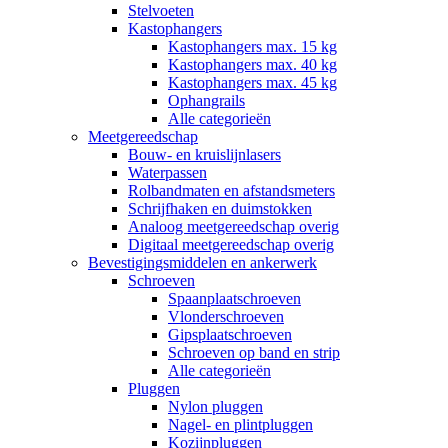
Stelvoeten
Kastophangers
Kastophangers max. 15 kg
Kastophangers max. 40 kg
Kastophangers max. 45 kg
Ophangrails
Alle categorieën
Meetgereedschap
Bouw- en kruislijnlasers
Waterpassen
Rolbandmaten en afstandsmeters
Schrijfhaken en duimstokken
Analoog meetgereedschap overig
Digitaal meetgereedschap overig
Bevestigingsmiddelen en ankerwerk
Schroeven
Spaanplaatschroeven
Vlonderschroeven
Gipsplaatschroeven
Schroeven op band en strip
Alle categorieën
Pluggen
Nylon pluggen
Nagel- en plintpluggen
Kozijnpluggen