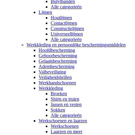
Butylbanden
Alle categorieën
Lijmen
Houtlijmen
Contactlijmen
Constructielijmen
Universeellijmen
Alle categorieën
Werkkleding en persoonlijke beschermingsmiddelen
Hoofdbescherming
Gehoorbescherming
Gelaatsbescherming
Adembescherming
Valbeveiliging
Veiligheidsbrillen
Werkhandschoenen
Werkkleding
Broeken
Shirts en truien
Jassen en vesten
Sokken
Alle categorieën
Werkschoenen en laarzen
Werkschoenen
Laarzen en meer