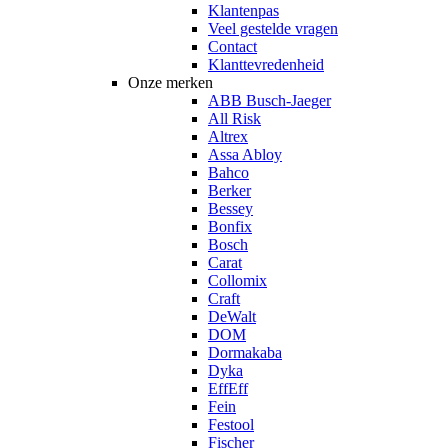
Klantenpas
Veel gestelde vragen
Contact
Klanttevredenheid
Onze merken
ABB Busch-Jaeger
All Risk
Altrex
Assa Abloy
Bahco
Berker
Bessey
Bonfix
Bosch
Carat
Collomix
Craft
DeWalt
DOM
Dormakaba
Dyka
EffEff
Fein
Festool
Fischer