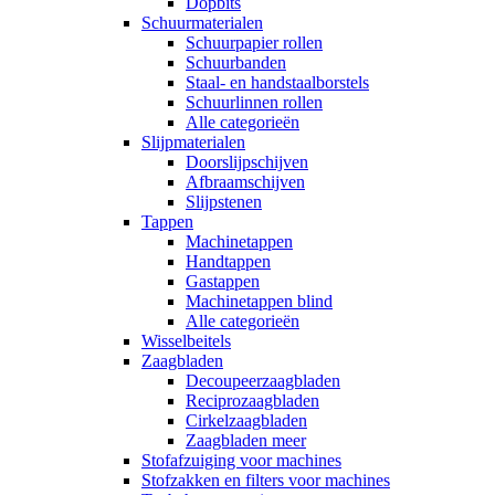
Dopbits
Schuurmaterialen
Schuurpapier rollen
Schuurbanden
Staal- en handstaalborstels
Schuurlinnen rollen
Alle categorieën
Slijpmaterialen
Doorslijpschijven
Afbraamschijven
Slijpstenen
Tappen
Machinetappen
Handtappen
Gastappen
Machinetappen blind
Alle categorieën
Wisselbeitels
Zaagbladen
Decoupeerzaagbladen
Reciprozaagbladen
Cirkelzaagbladen
Zaagbladen meer
Stofafzuiging voor machines
Stofzakken en filters voor machines