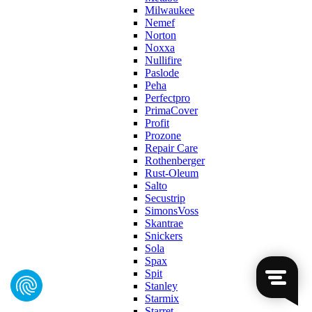
Milwaukee
Nemef
Norton
Noxxa
Nullifire
Paslode
Peha
Perfectpro
PrimaCover
Profit
Prozone
Repair Care
Rothenberger
Rust-Oleum
Salto
Secustrip
SimonsVoss
Skantrae
Snickers
Sola
Spax
Spit
Stanley
Starmix
Starret