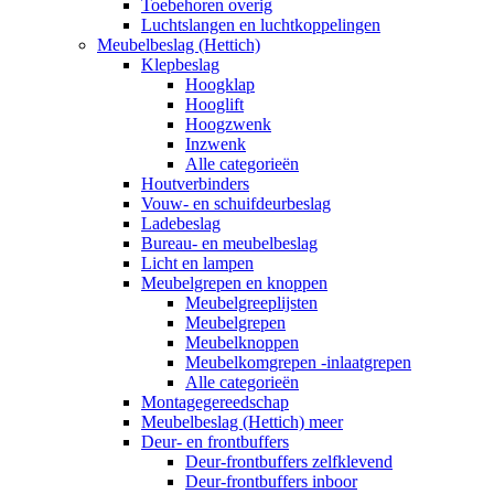
Toebehoren overig
Luchtslangen en luchtkoppelingen
Meubelbeslag (Hettich)
Klepbeslag
Hoogklap
Hooglift
Hoogzwenk
Inzwenk
Alle categorieën
Houtverbinders
Vouw- en schuifdeurbeslag
Ladebeslag
Bureau- en meubelbeslag
Licht en lampen
Meubelgrepen en knoppen
Meubelgreeplijsten
Meubelgrepen
Meubelknoppen
Meubelkomgrepen -inlaatgrepen
Alle categorieën
Montagegereedschap
Meubelbeslag (Hettich) meer
Deur- en frontbuffers
Deur-frontbuffers zelfklevend
Deur-frontbuffers inboor