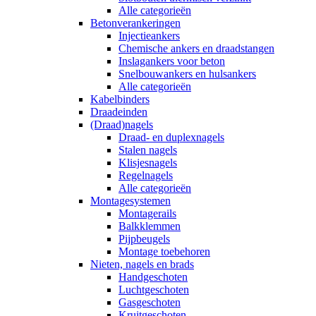
Alle categorieën
Betonverankeringen
Injectieankers
Chemische ankers en draadstangen
Inslagankers voor beton
Snelbouwankers en hulsankers
Alle categorieën
Kabelbinders
Draadeinden
(Draad)nagels
Draad- en duplexnagels
Stalen nagels
Klisjesnagels
Regelnagels
Alle categorieën
Montagesystemen
Montagerails
Balkklemmen
Pijpbeugels
Montage toebehoren
Nieten, nagels en brads
Handgeschoten
Luchtgeschoten
Gasgeschoten
Kruitgeschoten