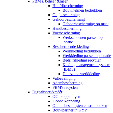
PBM's, beheer &méér
Hoofdbescherming
Bouwhelmen bedrukken
Oogbescherming
Gehoorbescherming
Gehoorbescherming op maat
Handbescherming
Voetbescherming
Werkschoenen passen op
locatie
Beschermende kleding
Werkkleding bedrukken
Werkkleding passen op locatie
Bedrijfskleding recyclen
Kleding management systeem
(IBMS)
Duurzame werkkleding
Valbeveiliging
Adembescherming
PBM's recyclen
Digitaliseer &méér
OCI koppelingen
Deddo koppeling
Online bestellijsten en scanboeken
Bouwpartner in KYP