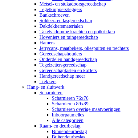
Metsel- en stukadoorsgereedschap
Tegelknippers/leggers
Bankschroeven
Soldeer- en lasgereedschap
Dakdekkersmaterialen
Takels, domme krachten en potkrikken
Hoveniers en tuingereedschap
Hamers
Jerrycans, maatbekers, oliespuiten en trechters
Gereedschapshouders
Onderdelen handgereedschap
Tegelzettersgereedschap
Gereedschapkisten en koffers
Handgereedschap meer
Trekkers
Hang- en sluitwerk
Scharnieren
Scharnieren 76x76
Scharnieren 89x89
Scharnieren overige maatvoeringen
Inboorpaumelles
Alle categorieën
Raam- en deurbeslag
Binnendeurbeslag
Buitendeurbeslag