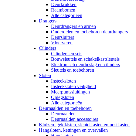
Deurkrukken
Raambomen
Alle categorieën
Drangers
Deurdrangers en armen
Onderdelen en toebehoren deurdrangers
Deursluiters
Vloerveren
Cilinders
Cilinders en sets
Bouwsleutels en schakelkastsleutels
Elektronisch deurbeslag en cilinders
Sleutels en toebehoren
Sloten
Insteeksloten
Insteeksloten veiligheid
Meerpuntssluitingen
Oplegsloten
Alle categorieën
Deurnaalden en toebehoren
Deurnaalden
Deurnaalden accessoires
Kluizen, geldkisten, sleutelkasten en postkasten
Hangsloten, kettingen en overvallen
Hangsloten