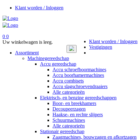
Klant worden / Inloggen
0
0
Klant worden / Inloggen
Uw winkelwagen is leeg.
Vestigingen
Toggle
Assortiment
navigation
Machinegereedschap
Accu gereedschap
Accu schroefboormachines
Accu boorhamermachines
Accu combisets
Accu slagschroevendraaiers
Alle categorieën
Elektrisch- en benzine gereedschappen
Boor- en breekhamers
Decoupeerzagen
Haakse- en rechte slijpers
Schuurmachines
Alle categorieën
Stationair gereedschap
Zaagmachines, bouwzagen en afkortzagen