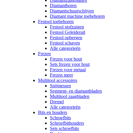
Diamantzaagbladen
Diamantboren
Diamantschuurschijven
Diamant machine toebehoren
Festool toebehoren
Festool stofzuigen
Festool Geleiderail
Festool opbergen
Festool schaven
Alle categorieën
Frezen
Frezen voor hout
Sets frezen voor hout
Frezen voor metaal
Frezen meer
Multitool accessoires
Snijmessen
Segment- en diamantbladen
Multitool zaagbladen
Dremel
Alle categorieën
Bits en houders
Schroefbits
Schroefbithouders
Sets schroefbits