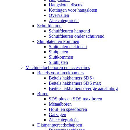
Hangsloten discus
Kettingen voor hangsloten
Overvallen
Alle categorieën
Schuifdeuren
Schuifdeuren hangend
Schuifdeuren onder schuivend
Sluitplaten en kommen
Sluitplaten elektrisch
Sluitplaten
Sluitkommen
Sluitlijsten
Machine toebehoren en accessoires
Beitels voor breekhamers
Beitels hakhamers SDS+
Beitels hakhamers SDS max
Beitels hakhamers overige aansluiting
Boren
SDS plus en SDS max boren
Metaalboren
Hout- en speedboren
Gatzagen
Alle categorieën
Diamantgereedschappen