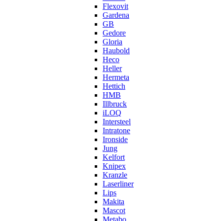
Flexovit
Gardena
GB
Gedore
Gloria
Haubold
Heco
Heller
Hermeta
Hettich
HMB
Illbruck
iLOQ
Intersteel
Intratone
Ironside
Jung
Kelfort
Knipex
Kranzle
Laserliner
Lips
Makita
Mascot
Metabo