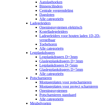
Aanslaghoeken
Binnencilinders
Centrale vergrendeling
Dagsloten
Alle categorieën
Ladegeleiders
Openingssystemen elektrisch
Kogelladegeleiders
Ladegeleiders voor houten laden 1D-2D-
verstelbaar
Toebehoren
Alle categorieën
Legplankdragers
Legplankdragers D=3mm
Glaslegplankdragers D=3mm
Legplankdragers D=5mm
Glaslegplankdragers D=5mm
Alle categorieën
Potscharnieren
Montageplaten voor potscharnieren
Montageplaten voor project scharnieren
Openingssystemen
Potscharnieren standaard
Alle categorieën
Meubelvoeten