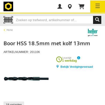
Tog
Home
Boor HSS 18.5mm met kolf 13mm
ARTIKELNUMMER:
201106
Levertijd
1 werkdag
Bekijk Vestigingvooraad
18 varianten