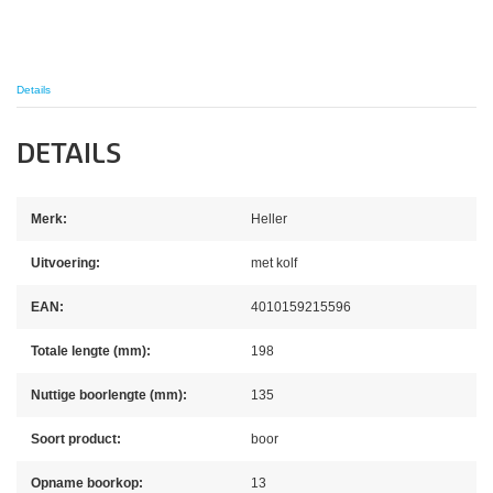
Details
DETAILS
Merk:
Heller
Uitvoering:
met kolf
EAN:
4010159215596
Totale lengte (mm):
198
Nuttige boorlengte (mm):
135
Soort product:
boor
Opname boorkop:
13