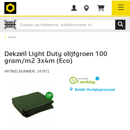
Tog
Home
Dekzeil Light Duty olijfgroen 100
gram/m2 3x4m (Eco)
ARTIKELNUMMER:
247871
Levertijd
1 werkdag
Bekijk Vestigingvooraad