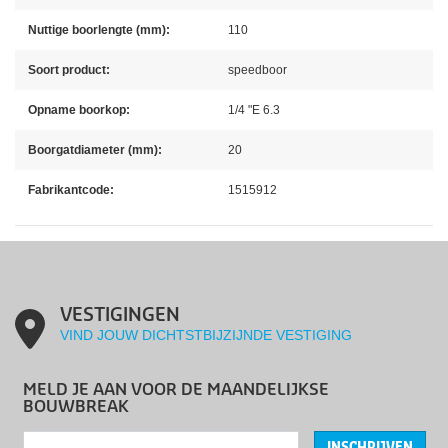
Nuttige boorlengte (mm):
110
Soort product:
speedboor
Opname boorkop:
1/4 "E 6.3
Boorgatdiameter (mm):
20
Fabrikantcode:
1515912
VESTIGINGEN
VIND JOUW DICHTSTBIJZIJNDE VESTIGING
MELD JE AAN VOOR DE MAANDELIJKSE
BOUWBREAK
INSCHRIJVEN