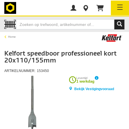
Tog
Home
Kelfort speedboor professioneel kort
20x110/155mm
ARTIKELNUMMER:
153450
Levertijd
1 werkdag
Bekijk Vestigingvooraad