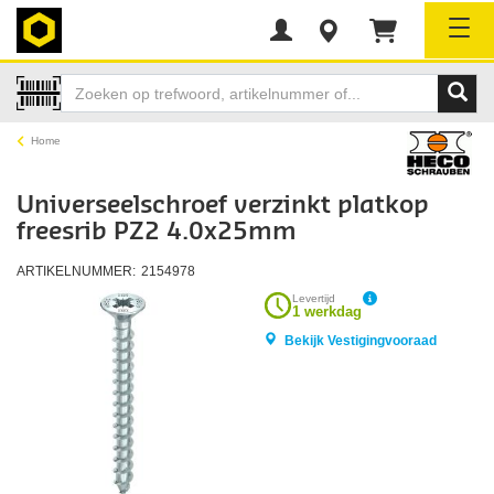
Tog
Home
Universeelschroef verzinkt platkop
freesrib PZ2 4.0x25mm
ARTIKELNUMMER:
2154978
Levertijd
1 werkdag
Bekijk Vestigingvooraad