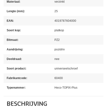
Materiaal:
verzinkt
Lengte (mm):
25
EAN:
4019787604000
Soort kop:
platkop
Bitmaat:
PZ2
Aandrijving:
pozidriv
Deeldraad:
nee
Soort product:
universeelschroef
Fabrikantcode:
60400
Typenummer:
Heco-TOPIX-Plus
BESCHRIJVING