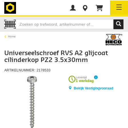
Tog
Home
Universeelschroef RVS A2 glijcoat
cilinderkop PZ2 3.5x30mm
ARTIKELNUMMER:
2178533
Levertijd
1 werkdag
Bekijk Vestigingvooraad