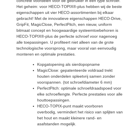
concrete voordelen voor de gebruiker in één type schroef.
Het geheim: voor HECO-TOPIX®-plus hebben wij de beste
eigenschappen uit vier HECO-assortimenten bij elkaar
gebracht! Met de innovatieve eigenschappen HECO-Drive,
GripFit, MagicClose, PerfectPitch, een nieuw, uniform
bitmaat concept en hoogwaardige systeemtoebehoren is
HECO-TOPIX®-plus de perfecte schroef voor nagenoeg
alle toepassingen. U profiteert niet alleen van de grote
technologische voorsprong, maar vooral van eenvoudig
monteren en optimale prestaties.
Kopgatopening als sierdopopname
MagicClose: gepatenteerde voldraad trekt
houten onderdelen spleetvrij samen zonder
voorspannen. (tot schroefdiameter 6 mm)
PerfectPitch: optimale schroefdraadspoed voor
elke schroeflengte. Perfecte prestaties voor alle
houttoepassingen.
HECO-TOPIX-punt maakt voorboren
overbodig, vermindert het risico van splijten van
het hout en maakt kleinere rand- en
asafstanden mogelijk.