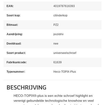
EAN:
4019787616393
Soort kop:
cilinderkop
Bitmaat:
PZ2
Aandrijving:
pozidriv
Deeldraad:
nee
Soort product:
universeelschroef
Fabrikantcode:
61639
Typenummer:
Heco-TOPIX-Plus
BESCHRIJVING
HECO-TOPIX®-plus is een echte schroef highlight en
verenigt gebundelde technologische knowhow en veel