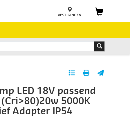
VESTIGINGEN
Toevoegen
Print
E-
aan
pagina
mail
mp LED 18V passend
favorieten
pagina
s (Cri>80)20w 5000K
ief Adapter IP54