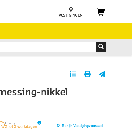
VESTIGINGEN
Toevoegen
Print
E-
aan
pagina
mail
messing-nikkel
favorieten
pagina
Levertijd
Bekijk Vestigingvooraad
2 tot 3 werkdagen