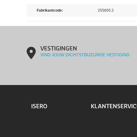
Fabrikantcode:
255605.2
VESTIGINGEN
VIND JOUW DICHTSTBIJZIJNDE VESTIGING
ISERO
KLANTENSERVIC