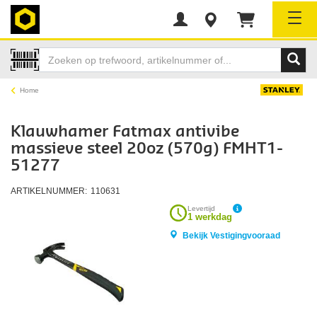
Tog
Home
Klauwhamer Fatmax antivibe
massieve steel 20oz (570g) FMHT1-
51277
ARTIKELNUMMER:
110631
Levertijd
1 werkdag
Bekijk Vestigingvooraad