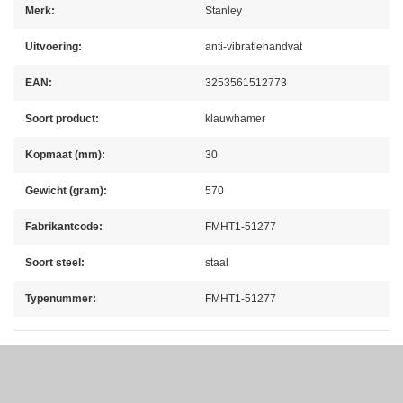
Merk:
Stanley
Uitvoering:
anti-vibratiehandvat
EAN:
3253561512773
Soort product:
klauwhamer
Kopmaat (mm):
30
Gewicht (gram):
570
Fabrikantcode:
FMHT1-51277
Soort steel:
staal
Typenummer:
FMHT1-51277