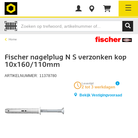
Tog
Home
Fischer nagelplug N S verzonken kop
10x160/110mm
ARTIKELNUMMER:
11378780
Levertijd
2 tot 3 werkdagen
Bekijk Vestigingvooraad