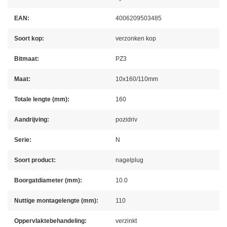
EAN:
4006209503485
Soort kop:
verzonken kop
Bitmaat:
PZ3
Maat:
10x160/110mm
Totale lengte (mm):
160
Aandrijving:
pozidriv
Serie:
N
Soort product:
nagelplug
Boorgatdiameter (mm):
10.0
Nuttige montagelengte (mm):
110
Oppervlaktebehandeling:
verzinkt