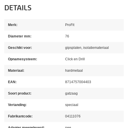
DETAILS
Merk:
ProFit
Diameter mm:
76
Geschikt voor:
gipsplaten, isolatiemateriaal
Opnamesysteem:
Click en Drill
Materiaal:
hardmetaal
EAN:
8714757004403
Soort product:
gatzaag
Vertanding:
speciaal
Fabrikantcode:
04111076
Adapter meegeleverd:
nee