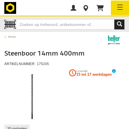
Tog
Home
Steenboor 14mm 400mm
ARTIKELNUMMER:
175245
Levertijd
15 tot 17 werkdagen
20 varianten