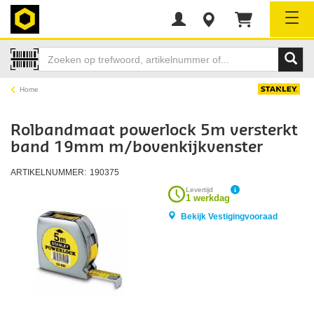
Tog
Home
Rolbandmaat powerlock 5m versterkt
band 19mm m/bovenkijkvenster
ARTIKELNUMMER:
190375
Levertijd
1 werkdag
Bekijk Vestigingvooraad