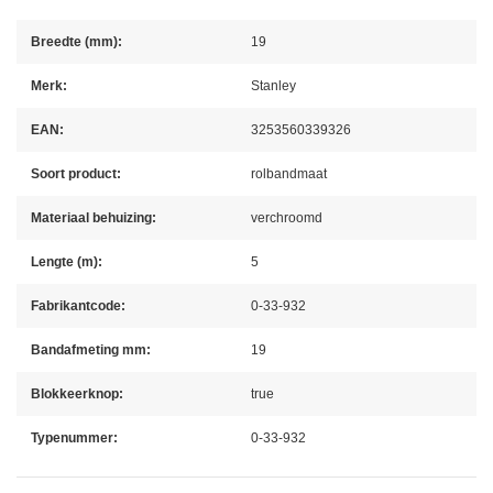
Breedte (mm):
19
Merk:
Stanley
EAN:
3253560339326
Soort product:
rolbandmaat
Materiaal behuizing:
verchroomd
Lengte (m):
5
Fabrikantcode:
0-33-932
Bandafmeting mm:
19
Blokkeerknop:
true
Typenummer:
0-33-932