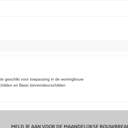
ate geschikt voor toepassing in de woningbouw
childen en Basic binnendeurschilden
MELD JE AAN VOOR DE MAANDELIJKSE BOUWBREA