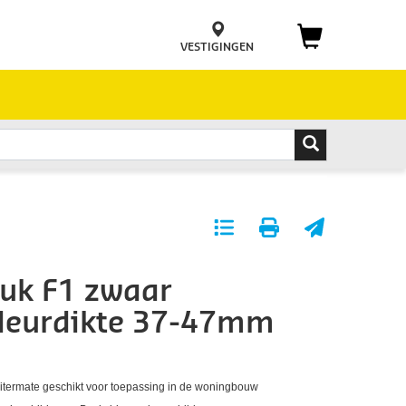
VESTIGINGEN
Toevoegen
Print
E-
aan
pagina
mail
uk F1 zwaar
favorieten
pagina
 deurdikte 37-47mm
itermate geschikt voor toepassing in de woningbouw