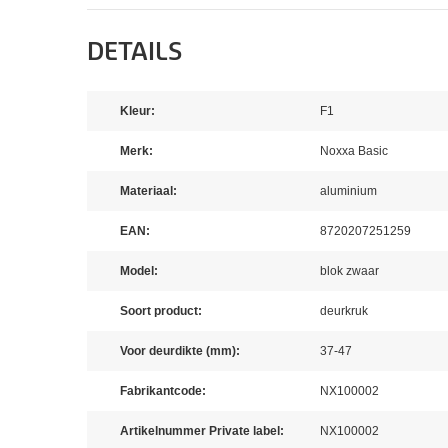
DETAILS
Kleur:
F1
Merk:
Noxxa Basic
Materiaal:
aluminium
EAN:
8720207251259
Model:
blok zwaar
Soort product:
deurkruk
Voor deurdikte (mm):
37-47
Fabrikantcode:
NX100002
Artikelnummer Private label:
NX100002