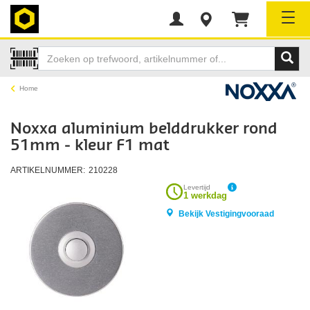
Tog
Home
Noxxa aluminium belddrukker rond
51mm - kleur F1 mat
ARTIKELNUMMER:
210228
Levertijd
1 werkdag
Bekijk Vestigingvooraad