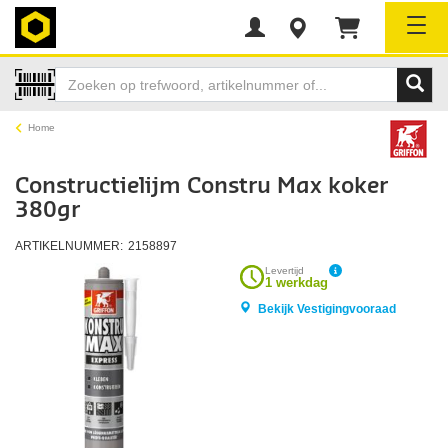
Tog
Home
Constructielijm Constru Max koker
380gr
ARTIKELNUMMER:
2158897
Levertijd
1 werkdag
Bekijk Vestigingvooraad