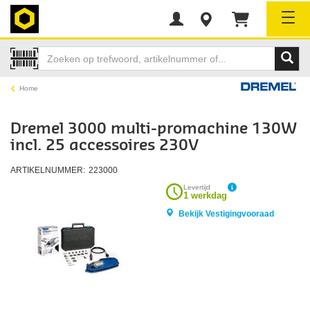
Tog
Home
Dremel 3000 multi-promachine 130W
incl. 25 accessoires 230V
ARTIKELNUMMER:
223000
Levertijd
1 werkdag
Bekijk Vestigingvooraad