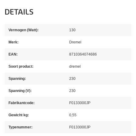
DETAILS
Vermogen (Watt):
130
Merk:
Dremel
EAN:
8710364074686
Soort product:
dremel
Spanning:
230
Spanning (V):
230
Fabrikantcode:
F0133000JP
Gewicht kg:
0,55
Typenummer:
F0133000JP