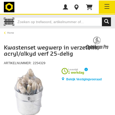
Tog
Home
Kwastenset wegwerp in verzetblik
acryl/alkyd verf 25-delig
ARTIKELNUMMER:
2254329
Levertijd
1 werkdag
Bekijk Vestigingvooraad