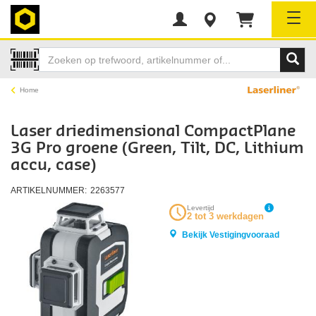
Tog
Home
Laser driedimensional CompactPlane
3G Pro groene (Green, Tilt, DC, Lithium
accu, case)
ARTIKELNUMMER:
2263577
Levertijd
2 tot 3 werkdagen
Bekijk Vestigingvooraad