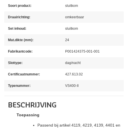
Soort product:
sluitkom
Draairichting:
omkeerbaar
Set inhoud:
sluitkom
Mat.dikte (mm):
24
Fabrikantcode:
P001424375-001-001
Slottype:
dag/nacht
Certificaatnummer:
427.613.02
Typenummer:
VS400-II
BESCHRIJVING
Toepassing
Passend bij artikel 4119, 4219, 4139, 4401 en