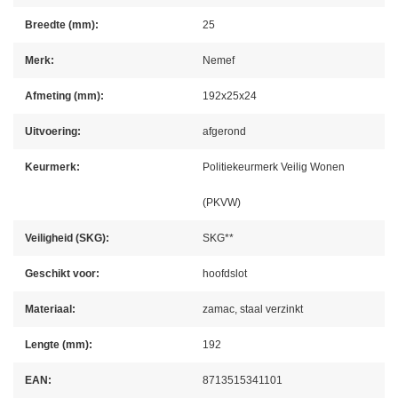
Breedte (mm):
25
Merk:
Nemef
Afmeting (mm):
192x25x24
Uitvoering:
afgerond
Keurmerk:
Politiekeurmerk Veilig Wonen
(PKVW)
Veiligheid (SKG):
SKG**
Geschikt voor:
hoofdslot
Materiaal:
zamac, staal verzinkt
Lengte (mm):
192
EAN:
8713515341101