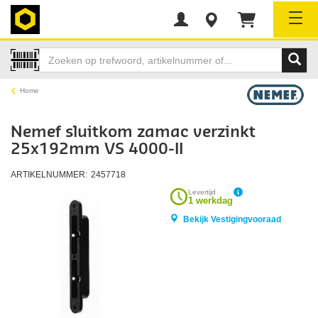
Tog
Home
Nemef sluitkom zamac verzinkt
25x192mm VS 4000-II
ARTIKELNUMMER:
2457718
Levertijd
1 werkdag
Bekijk Vestigingvooraad