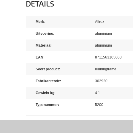
DETAILS
Merk:
Altrex
Uitvoering:
aluminium
Materiaal:
aluminium
EAN:
8711563105003
Soort product:
leuningframe
Fabrikantcode:
302920
Gewicht kg:
4.1
Typenummer:
5200