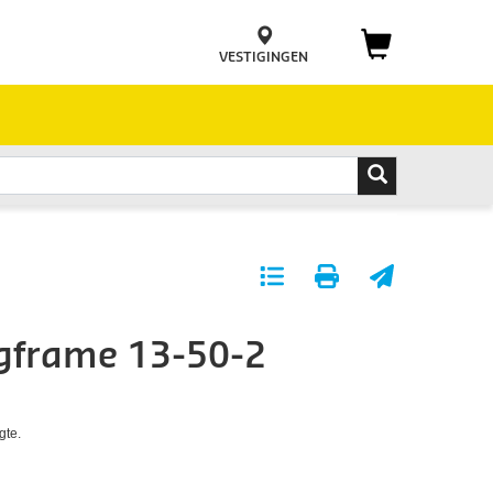
VESTIGINGEN
Toevoegen
Print
E-
aan
pagina
mail
ngframe 13-50-2
favorieten
pagina
gte.