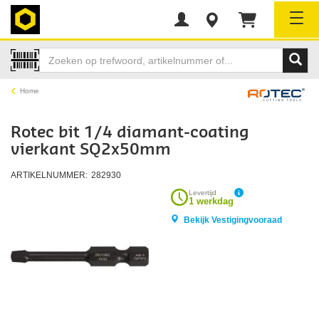
Tog
Home
Rotec bit 1/4 diamant-coating
vierkant SQ2x50mm
ARTIKELNUMMER:
282930
Levertijd
1 werkdag
Bekijk Vestigingvooraad