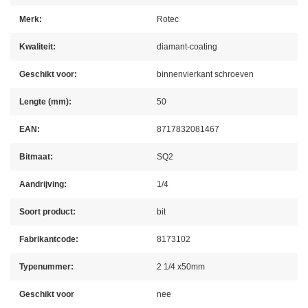
Merk:
Rotec
Kwaliteit:
diamant-coating
Geschikt voor:
binnenvierkant schroeven
Lengte (mm):
50
EAN:
8717832081467
Bitmaat:
SQ2
Aandrijving:
1/4
Soort product:
bit
Fabrikantcode:
8173102
Typenummer:
2 1/4 x50mm
Geschikt voor
nee