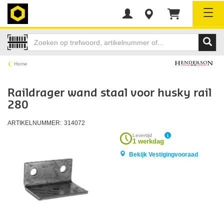
Tog
Home
Raildrager wand staal voor husky rail
280
ARTIKELNUMMER:
314072
Levertijd
1 werkdag
Bekijk Vestigingvooraad