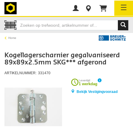
Tog
Home
Kogellagerscharnier gegalvaniseerd
89x89x2.5mm SKG*** afgerond
ARTIKELNUMMER:
331470
Levertijd
1 werkdag
Bekijk Vestigingvooraad