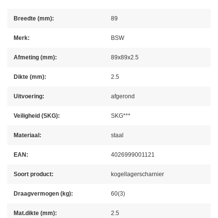
Breedte (mm):
89
Merk:
BSW
Afmeting (mm):
89x89x2.5
Dikte (mm):
2.5
Uitvoering:
afgerond
Veiligheid (SKG):
SKG***
Materiaal:
staal
EAN:
4026999001121
Soort product:
kogellagerscharnier
Draagvermogen (kg):
60(3)
Mat.dikte (mm):
2.5