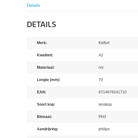
Details
DETAILS
Merk:
Kelfort
Kwaliteit:
A2
Materiaal:
rvs
Lengte (mm):
70
EAN:
8714678241710
Soort kop:
lenskop
Bitmaat:
PH3
Aandrijving:
philips