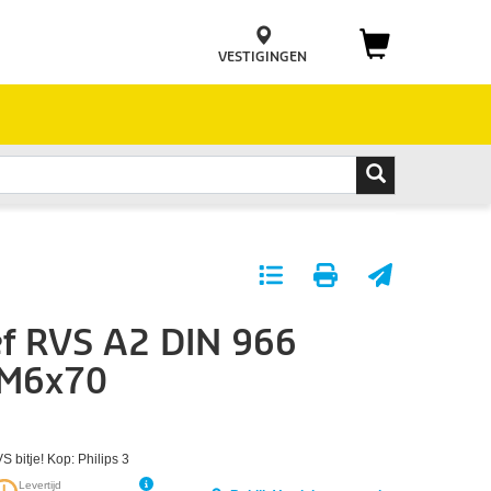
VESTIGINGEN
Toevoegen
Print
E-
aan
pagina
mail
f RVS A2 DIN 966
favorieten
pagina
 M6x70
S bitje! Kop: Philips 3
Levertijd