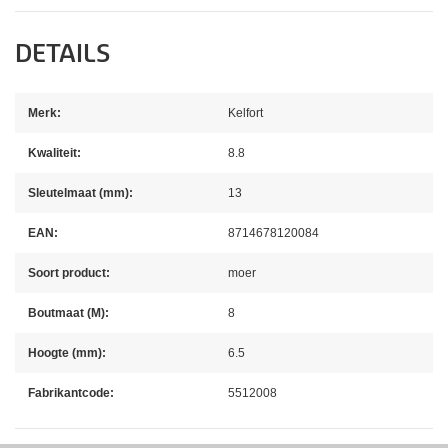
DETAILS
Merk:
Kelfort
Kwaliteit:
8.8
Sleutelmaat (mm):
13
EAN:
8714678120084
Soort product:
moer
Boutmaat (M):
8
Hoogte (mm):
6.5
Fabrikantcode:
5512008