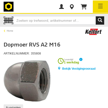
Tog
Home
Dopmoer RVS A2 M16
ARTIKELNUMMER:
355808
Levertijd
1 werkdag
Bekijk Vestigingvooraad
9 varianten