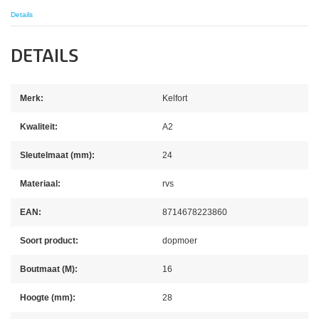
Details
DETAILS
Merk:
Kelfort
Kwaliteit:
A2
Sleutelmaat (mm):
24
Materiaal:
rvs
EAN:
8714678223860
Soort product:
dopmoer
Boutmaat (M):
16
Hoogte (mm):
28