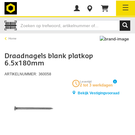
Tog
Home
Draadnagels blank platkop
6.5x180mm
ARTIKELNUMMER:
360058
Levertijd
2 tot 3 werkdagen
Bekijk Vestigingvooraad