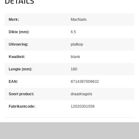
DETAILS
Merk:
MacNails
Dikte (mm):
6.5
Uitvoering:
platkop
Kwaliteit:
blank
Lengte (mm):
180
EAN:
8714387009632
Soort product:
draadnagels
Fabrikantcode:
12020301058