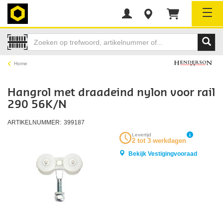
Tog
Home
Hangrol met draadeind nylon voor rail
290 56K/N
ARTIKELNUMMER:
399187
Levertijd
2 tot 3 werkdagen
Bekijk Vestigingvooraad