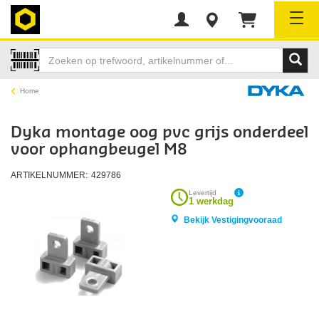
Tog
Home
Dyka montage oog pvc grijs onderdeel
voor ophangbeugel M8
ARTIKELNUMMER:
429786
Levertijd
1 werkdag
Bekijk Vestigingvooraad