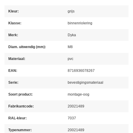
Kleur:
grijs
Klasse:
binnenriolering
Merk:
Dyka
Diam. uitwendig (mm):
M8
Materiaal:
pvc
EAN:
8716936078267
Serie:
bevestigingsmateriaal
Soort product:
montage-oog
Fabrikantcode:
20021489
RAL-kleur:
7037
Typenummer:
20021489