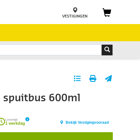
VESTIGINGEN
Toevoegen
Print
E-
aan
pagina
mail
e spuitbus 600ml
favorieten
pagina
Levertijd
Bekijk Vestigingvooraad
1 werkdag