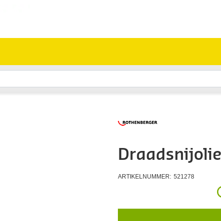
Draadsnijoli
ARTIKELNUMMER:
521278