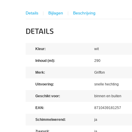
Details
Bijlagen
Beschrijving
DETAILS
Kleur:
wit
Inhoud (ml):
290
Merk:
Griffon
Uitvoering:
snelle hechting
Geschikt voor:
binnen en buiten
EAN:
8710439181257
Schimmelwerend:
ja
Zuurvrij:
ja