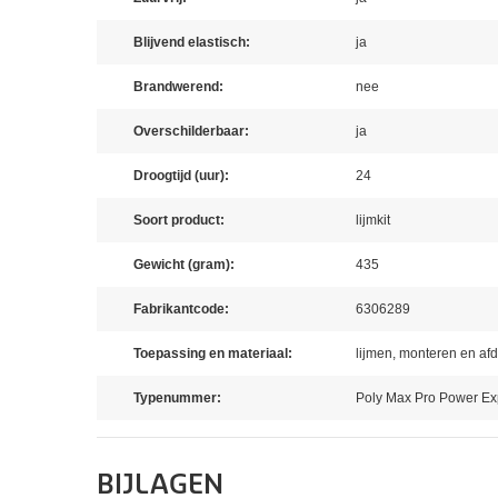
Blijvend elastisch:
ja
Brandwerend:
nee
Overschilderbaar:
ja
Droogtijd (uur):
24
Soort product:
lijmkit
Gewicht (gram):
435
Fabrikantcode:
6306289
Toepassing en materiaal:
lijmen, monteren en afd
Typenummer:
Poly Max Pro Power Ex
BIJLAGEN