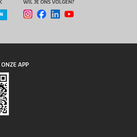
K
WIL JE ONS VOLGEN?
EN
ONZE APP