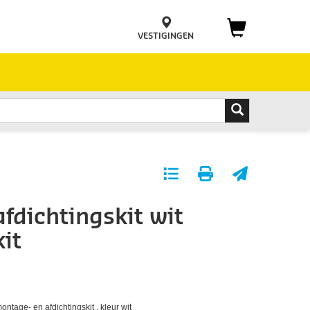
VESTIGINGEN
Toevoegen
Print
E-
aan
pagina
mail
afdichtingskit wit
favorieten
pagina
it
ntage- en afdichtingskit , kleur wit