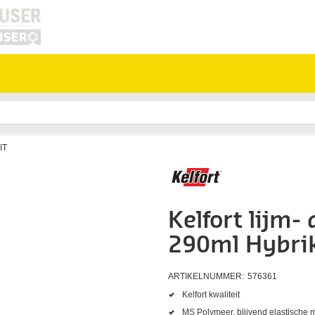
IT
Kelfort lijm- 
290ml Hybrik
ARTIKELNUMMER:
576361
Kelfort kwaliteit
MS Polymeer, blijvend elastische mo