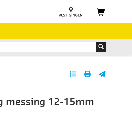
VESTIGINGEN
Toevoegen
Print
E-
aan
pagina
mail
favorieten
pagina
ng messing 12-15mm