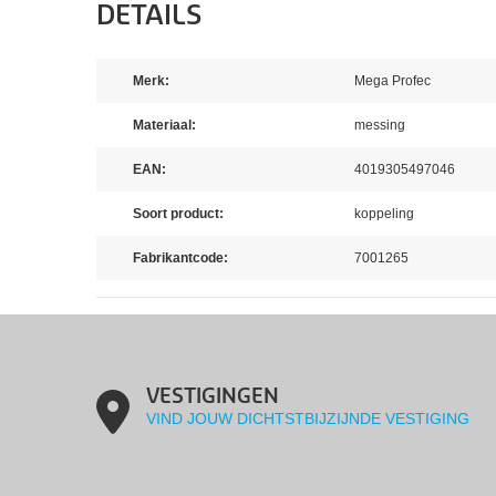
DETAILS
Merk:
Mega Profec
Materiaal:
messing
EAN:
4019305497046
Soort product:
koppeling
Fabrikantcode:
7001265
VESTIGINGEN
VIND JOUW DICHTSTBIJZIJNDE VESTIGING