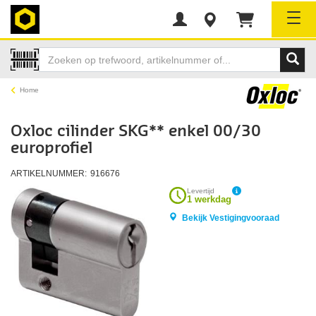
Tog
Home
Oxloc cilinder SKG** enkel 00/30
europrofiel
ARTIKELNUMMER:
916676
Levertijd
1 werkdag
Bekijk Vestigingvooraad