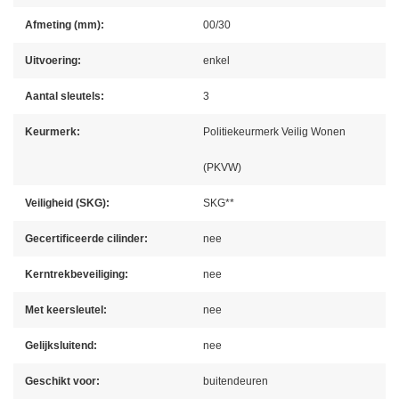
Afmeting (mm):
00/30
Uitvoering:
enkel
Aantal sleutels:
3
Keurmerk:
Politiekeurmerk Veilig Wonen
(PKVW)
Veiligheid (SKG):
SKG**
Gecertificeerde cilinder:
nee
Kerntrekbeveiliging:
nee
Met keersleutel:
nee
Gelijksluitend:
nee
Geschikt voor:
buitendeuren