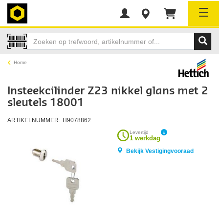
Tog
Home
Insteekcilinder Z23 nikkel glans met 2
sleutels 18001
ARTIKELNUMMER:
H9078862
Levertijd
1 werkdag
Bekijk Vestigingvooraad