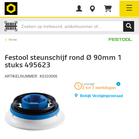
Tog
Home
Festool steunschijf rond Ø 90mm 1
stuks 495623
ARTIKELNUMMER:
K0103006
Levertijd
2 tot 3 werkdagen
Bekijk Vestigingvooraad