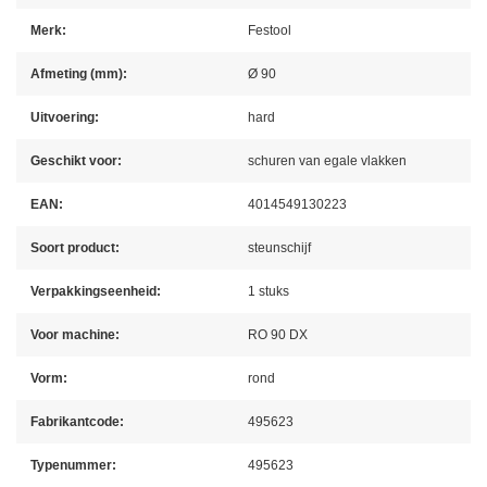
Merk:
Festool
Afmeting (mm):
Ø 90
Uitvoering:
hard
Geschikt voor:
schuren van egale vlakken
EAN:
4014549130223
Soort product:
steunschijf
Verpakkingseenheid:
1 stuks
Voor machine:
RO 90 DX
Vorm:
rond
Fabrikantcode:
495623
Typenummer:
495623