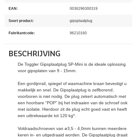
EAN:
0036296300319
Soort product:
gipsplaatplug
Fabrikantcode:
96210160
BESCHRIJVING
De Toggler Gipsplaatplug SP-Mini is de ideale oplossing
voor gipsplaten van 9 - 15mm.
Een gordijnrail, spiegel of wasmachine kraan bevestigt u
makkelijk en snel. De Gipsplaatplug is zelfborend;
voorboren is niet nodig. De plug zekert automatisch met
een hoorbare “POP” bij het indraaien van de schroef ook
met isolatie. Hierdoor zit de plug echt goed vast en heeft
een uittrekwaarde tot 120 kg*.
Voldraadschroeven van ø3,5 - 4,0mm kunnen meerdere
keren in- en uitgedraaid worden. De Gipsplaatplug draait