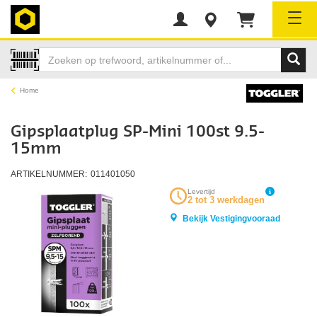
Tog
Home
Gipsplaatplug SP-Mini 100st 9.5-
15mm
ARTIKELNUMMER:
011401050
Levertijd
2 tot 3 werkdagen
Bekijk Vestigingvooraad