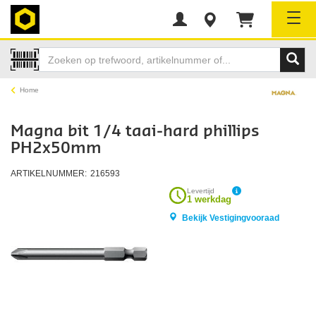
Tog
Home
Magna bit 1/4 taai-hard phillips
PH2x50mm
ARTIKELNUMMER:
216593
Levertijd
1 werkdag
Bekijk Vestigingvooraad