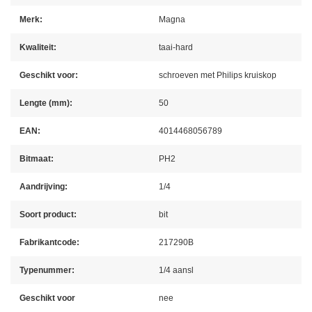
Merk:
Magna
Kwaliteit:
taai-hard
Geschikt voor:
schroeven met Philips kruiskop
Lengte (mm):
50
EAN:
4014468056789
Bitmaat:
PH2
Aandrijving:
1/4
Soort product:
bit
Fabrikantcode:
217290B
Typenummer:
1/4 aansl
Geschikt voor
nee