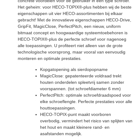
concrete voordelen voor de gebruiker in één type schroef.
Het geheim: voor HECO-TOPIX®-plus hebben wij de beste
eigenschappen uit vier HECO-assortimenten bij elkaar
gebracht! Met de innovatieve eigenschappen HECO-Drive,
GripFit, MagicClose, PerfectPitch, een nieuw, uniform
bitmaat concept en hoogwaardige systeemtoebehoren is
HECO-TOPIX®-plus de perfecte schroef voor nagenoeg
alle toepassingen. U profiteert niet alleen van de grote
technologische voorsprong, maar vooral van eenvoudig
monteren en optimale prestaties.
Kopgatopening als sierdopopname
MagicClose: gepatenteerde voldraad trekt
houten onderdelen spleetvrij samen zonder
voorspannen. (tot schroefdiameter 6 mm)
PerfectPitch: optimale schroefdraadspoed voor
elke schroeflengte. Perfecte prestaties voor alle
houttoepassingen.
HECO-TOPIX-punt maakt voorboren
overbodig, vermindert het risico van splijten van
het hout en maakt kleinere rand- en
asafstanden mogelijk.