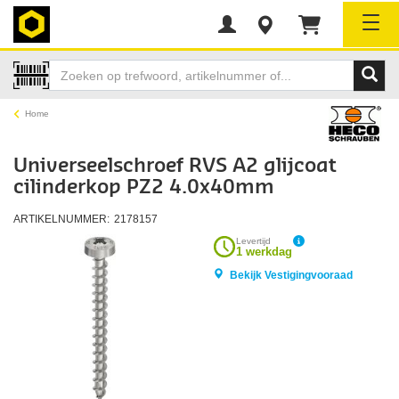
Tog
Home
Universeelschroef RVS A2 glijcoat
cilinderkop PZ2 4.0x40mm
ARTIKELNUMMER:
2178157
Levertijd
1 werkdag
Bekijk Vestigingvooraad