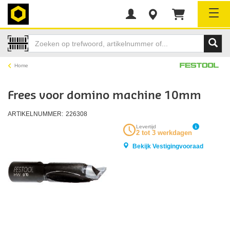
Tog
Home
Frees voor domino machine 10mm
ARTIKELNUMMER:
226308
Levertijd
2 tot 3 werkdagen
Bekijk Vestigingvooraad