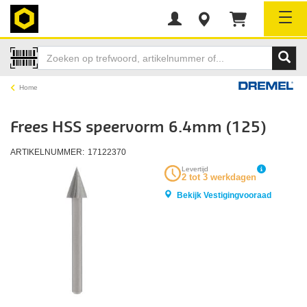
Tog
Home
Frees HSS speervorm 6.4mm (125)
ARTIKELNUMMER:
17122370
Levertijd
2 tot 3 werkdagen
Bekijk Vestigingvooraad