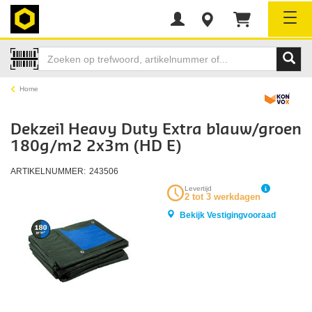
Tog
Home
Dekzeil Heavy Duty Extra blauw/groen
180g/m2 2x3m (HD E)
ARTIKELNUMMER:
243506
Levertijd
2 tot 3 werkdagen
Bekijk Vestigingvooraad