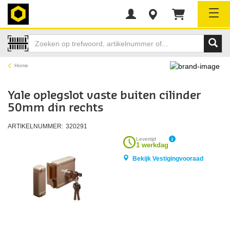
Tog
Home
Yale oplegslot vaste buiten cilinder
50mm din rechts
ARTIKELNUMMER:
320291
Levertijd
1 werkdag
Bekijk Vestigingvooraad