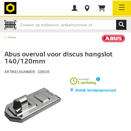
Tog
Home
Abus overval voor discus hangslot
140/120mm
ARTIKELNUMMER:
328035
Levertijd
1 werkdag
Bekijk Vestigingvooraad