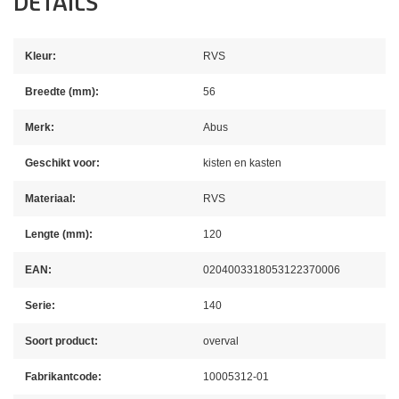
DETAILS
Kleur:
RVS
Breedte (mm):
56
Merk:
Abus
Geschikt voor:
kisten en kasten
Materiaal:
RVS
Lengte (mm):
120
EAN:
0204003318053122370006
Serie:
140
Soort product:
overval
Fabrikantcode:
10005312-01