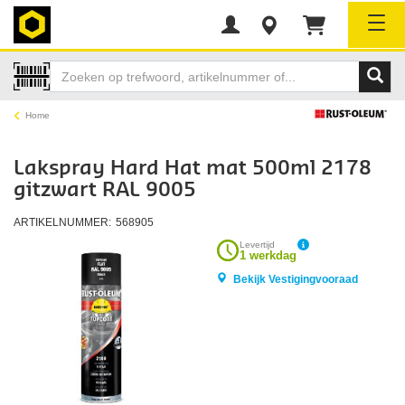
Tog
Home
Lakspray Hard Hat mat 500ml 2178
gitzwart RAL 9005
ARTIKELNUMMER:
568905
Levertijd
1 werkdag
Bekijk Vestigingvooraad