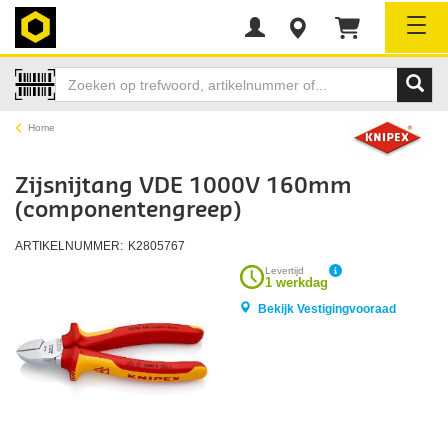
Tog
Home
Zijsnijtang VDE 1000V 160mm
(componentengreep)
ARTIKELNUMMER:
K2805767
Levertijd
1 werkdag
Bekijk Vestigingvooraad