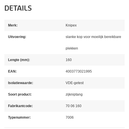
DETAILS
Merk:
Knipex
Uitvoering:
slanke kop voor moeilijk bereikbare
plekken
Lengte (mm):
160
EAN:
4003773021995
Isolatiewaarde:
VDE-getest
Soort product:
zijkniptang
Fabrikantcode:
70 06 160
Typenummer:
7006