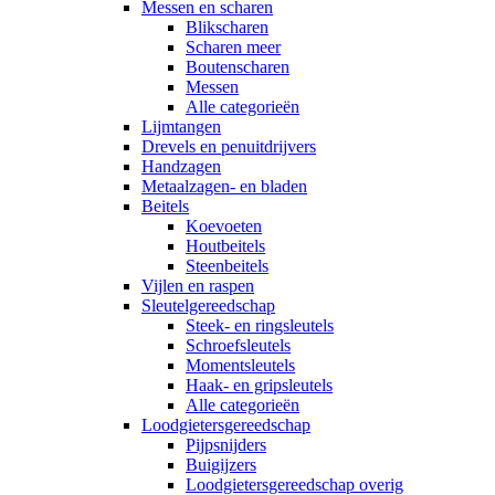
Messen en scharen
Blikscharen
Scharen meer
Boutenscharen
Messen
Alle categorieën
Lijmtangen
Drevels en penuitdrijvers
Handzagen
Metaalzagen- en bladen
Beitels
Koevoeten
Houtbeitels
Steenbeitels
Vijlen en raspen
Sleutelgereedschap
Steek- en ringsleutels
Schroefsleutels
Momentsleutels
Haak- en gripsleutels
Alle categorieën
Loodgietersgereedschap
Pijpsnijders
Buigijzers
Loodgietersgereedschap overig