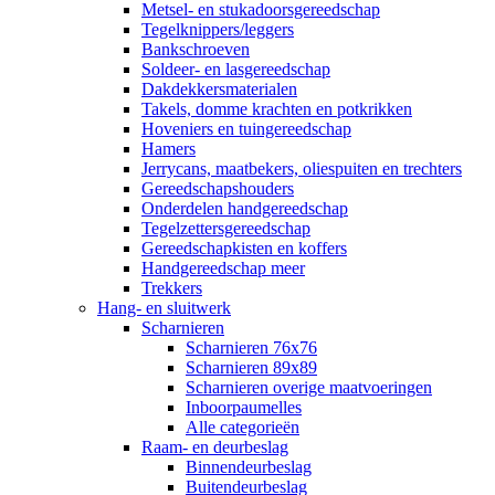
Metsel- en stukadoorsgereedschap
Tegelknippers/leggers
Bankschroeven
Soldeer- en lasgereedschap
Dakdekkersmaterialen
Takels, domme krachten en potkrikken
Hoveniers en tuingereedschap
Hamers
Jerrycans, maatbekers, oliespuiten en trechters
Gereedschapshouders
Onderdelen handgereedschap
Tegelzettersgereedschap
Gereedschapkisten en koffers
Handgereedschap meer
Trekkers
Hang- en sluitwerk
Scharnieren
Scharnieren 76x76
Scharnieren 89x89
Scharnieren overige maatvoeringen
Inboorpaumelles
Alle categorieën
Raam- en deurbeslag
Binnendeurbeslag
Buitendeurbeslag