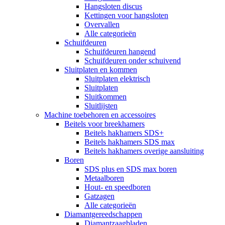
Hangsloten discus
Kettingen voor hangsloten
Overvallen
Alle categorieën
Schuifdeuren
Schuifdeuren hangend
Schuifdeuren onder schuivend
Sluitplaten en kommen
Sluitplaten elektrisch
Sluitplaten
Sluitkommen
Sluitlijsten
Machine toebehoren en accessoires
Beitels voor breekhamers
Beitels hakhamers SDS+
Beitels hakhamers SDS max
Beitels hakhamers overige aansluiting
Boren
SDS plus en SDS max boren
Metaalboren
Hout- en speedboren
Gatzagen
Alle categorieën
Diamantgereedschappen
Diamantzaagbladen