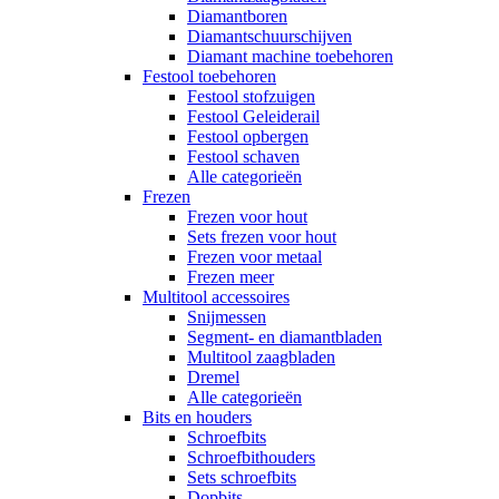
Diamantboren
Diamantschuurschijven
Diamant machine toebehoren
Festool toebehoren
Festool stofzuigen
Festool Geleiderail
Festool opbergen
Festool schaven
Alle categorieën
Frezen
Frezen voor hout
Sets frezen voor hout
Frezen voor metaal
Frezen meer
Multitool accessoires
Snijmessen
Segment- en diamantbladen
Multitool zaagbladen
Dremel
Alle categorieën
Bits en houders
Schroefbits
Schroefbithouders
Sets schroefbits
Dopbits