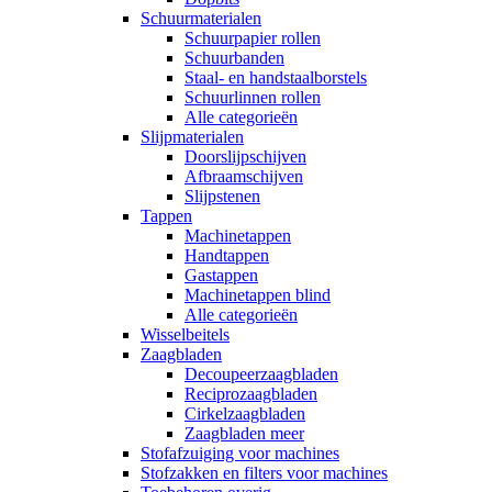
Schuurmaterialen
Schuurpapier rollen
Schuurbanden
Staal- en handstaalborstels
Schuurlinnen rollen
Alle categorieën
Slijpmaterialen
Doorslijpschijven
Afbraamschijven
Slijpstenen
Tappen
Machinetappen
Handtappen
Gastappen
Machinetappen blind
Alle categorieën
Wisselbeitels
Zaagbladen
Decoupeerzaagbladen
Reciprozaagbladen
Cirkelzaagbladen
Zaagbladen meer
Stofafzuiging voor machines
Stofzakken en filters voor machines