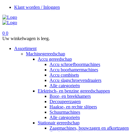
Klant worden / Inloggen
0
0
Uw winkelwagen is leeg.
Assortiment
Machinegereedschap
Accu gereedschap
Accu schroefboormachines
Accu boorhamermachines
Accu combisets
Accu slagschroevendraaiers
Alle categorieën
Elektrisch- en benzine gereedschappen
Boor- en breekhamers
Decoupeerzagen
Haakse- en rechte slijpers
Schuurmachines
Alle categorieën
Stationair gereedschap
Zaagmachines, bouwzagen en afkortzagen