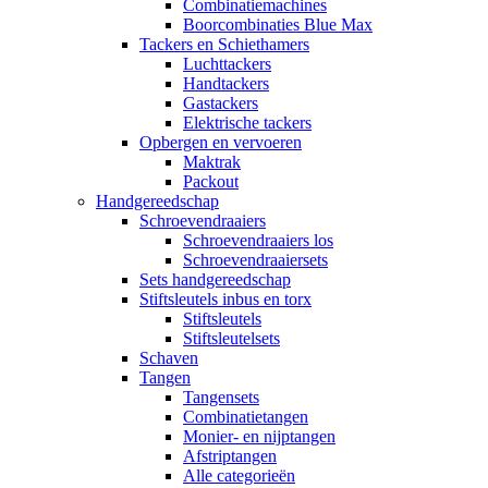
Combinatiemachines
Boorcombinaties Blue Max
Tackers en Schiethamers
Luchttackers
Handtackers
Gastackers
Elektrische tackers
Opbergen en vervoeren
Maktrak
Packout
Handgereedschap
Schroevendraaiers
Schroevendraaiers los
Schroevendraaiersets
Sets handgereedschap
Stiftsleutels inbus en torx
Stiftsleutels
Stiftsleutelsets
Schaven
Tangen
Tangensets
Combinatietangen
Monier- en nijptangen
Afstriptangen
Alle categorieën