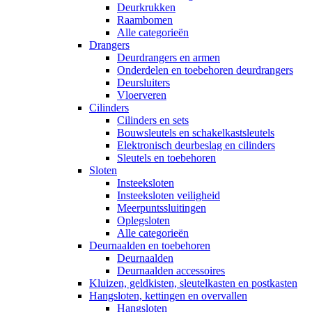
Deurkrukken
Raambomen
Alle categorieën
Drangers
Deurdrangers en armen
Onderdelen en toebehoren deurdrangers
Deursluiters
Vloerveren
Cilinders
Cilinders en sets
Bouwsleutels en schakelkastsleutels
Elektronisch deurbeslag en cilinders
Sleutels en toebehoren
Sloten
Insteeksloten
Insteeksloten veiligheid
Meerpuntssluitingen
Oplegsloten
Alle categorieën
Deurnaalden en toebehoren
Deurnaalden
Deurnaalden accessoires
Kluizen, geldkisten, sleutelkasten en postkasten
Hangsloten, kettingen en overvallen
Hangsloten